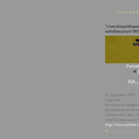
l e t t r e s 
"c'estceluiquiditqui
surleflancjesuis"0
Portra
et
HA.....
©
jijijacasse 2002 -
Copyleft :
les textes et images
les redistribuer et/o
Licence Art Libre. 
cette Licence sur le 
http://www.artlibre.
«
........................