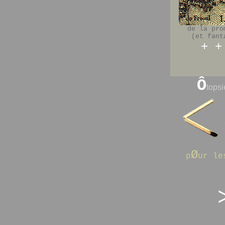
de la pro
(et fant
+
+
Ô
tops
Ø
p
ur l