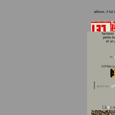
ailleurs, il fut
........
facteurs
petite 
et un 
<--
|
autres
af
là
>
c